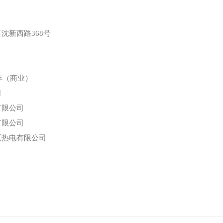
沈新西路368号
年（商业）
司
有限公司
有限公司
区热电有限公司