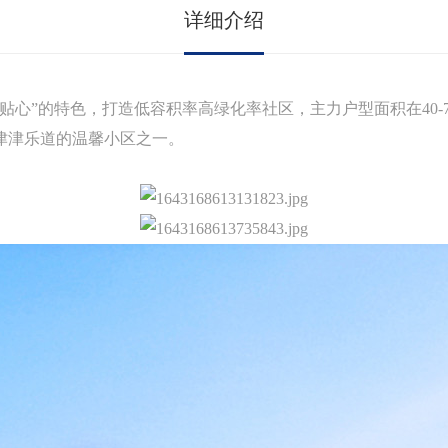
详细介绍
”的特色，打造低容积率高绿化率社区，主力户型面积在40-
津津乐道的温馨小区之一。