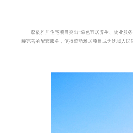
馨韵雅居住宅项目突出“绿色宜居养生、物业服务贴心
臻完善的配套服务，使得馨韵雅居项目成为沈城人民