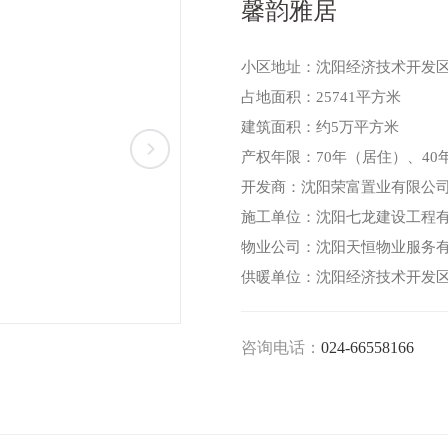
馨韵雅居
小区地址：沈阳经济技术开发区
占地面积：25741平方米
建筑面积：约5万平方米
产权年限：70年（居住）、40
开发商：沈阳荣富置业有限公
施工单位：沈阳七龙建设工程
物业公司：沈阳天恒物业服务
供暖单位：沈阳经济技术开发
咨询电话：
024-66558166